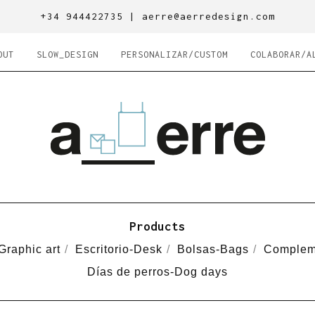
+34 944422735 |
aerre@aerredesign.com
OUT
SLOW_DESIGN
PERSONALIZAR/CUSTOM
COLABORAR/A
Products
Graphic art
Escritorio-Desk
Bolsas-Bags
Complem
Días de perros-Dog days