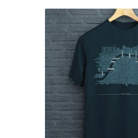
CAMISETAS-
TSHIRT
29,00
€