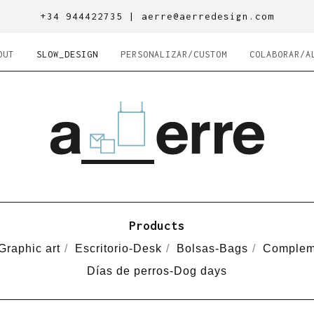
+34 944422735 |
aerre@aerredesign.com
OUT
SLOW_DESIGN
PERSONALIZAR/CUSTOM
COLABORAR/A
Products
Graphic art
Escritorio-Desk
Bolsas-Bags
Complem
Días de perros-Dog days